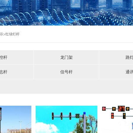
>
示
红绿灯杆
控杆
龙门架
路
志杆
信号杆
通