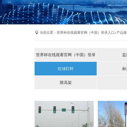
当前位置：
>
世界杯在线观看官网（中国）登录入口
产品展
世界杯在线观看官网（中国）登录
监
红绿灯杆
入口
标
限高架