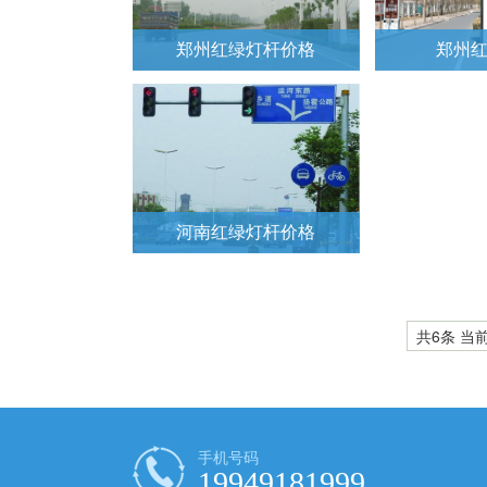
郑州红绿灯杆价格
郑州
Read More
Read
河南红绿灯杆价格
Read More
共6条 当前
手机号码
19949181999