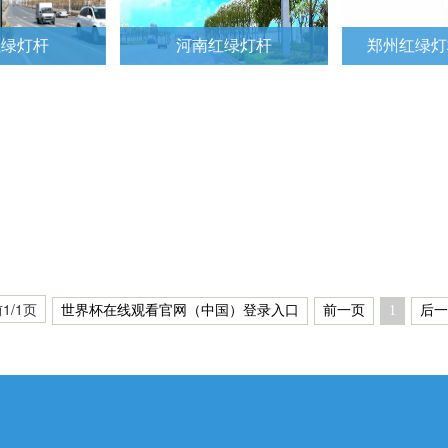
红绿灯杆
河南红绿灯杆
郑州红绿灯
 More
Read More
Read
1/1页
世界杯在线观看官网（中国）登录入口
前一页
1
后一