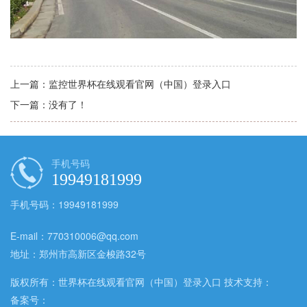
上一篇：
监控世界杯在线观看官网（中国）登录入口
下一篇：
没有了！
手机号码
19949181999
手机号码：19949181999
E-mail：770310006@qq.com
地址：郑州市高新区金梭路32号
版权所有：世界杯在线观看官网（中国）登录入口 技术支持：
备案号：