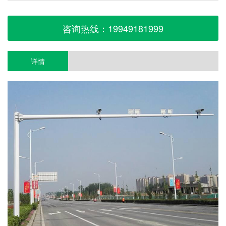
咨询热线：19949181999
详情