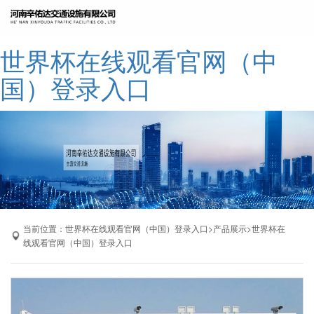
网站世界杯在线观看官网（中国）登录
世界杯在线观看官网（中
入口
公司简介
国）登录入口
世界杯在线观看官网（中国）登录入口
产品展示
成功案例
厂区展示
世界杯在线观看官网（中国）登录入口
当前位置：
>
>
世界杯在线观看官网（中国）登录入口
产品展示
世界杯在
线观看官网（中国）登录入口