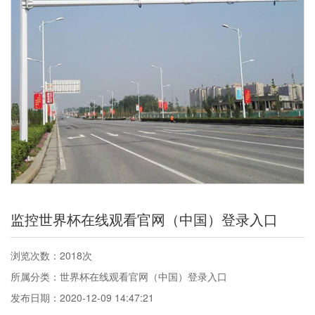
监控世界杯在线观看官网（中国）登录入口
浏览次数：2018次
所属分类：世界杯在线观看官网（中国）登录入口
发布日期：2020-12-09 14:47:21