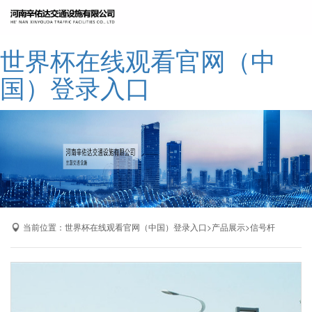
网站世界杯在线观看官网（中国）登录
世界杯在线观看官网（中
入口
公司简介
国）登录入口
世界杯在线观看官网（中国）登录入口
产品展示
成功案例
厂区展示
世界杯在线观看官网（中国）登录入口
当前位置：
>
>
世界杯在线观看官网（中国）登录入口
产品展示
信号杆