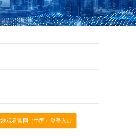
在线观看官网（中国）登录入口