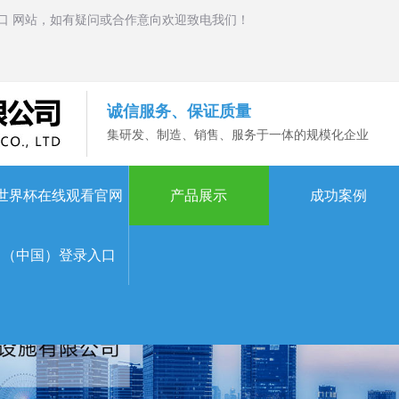
口 网站，如有疑问或合作意向欢迎致电我们！
诚信服务、保证质量
集研发、制造、销售、服务于一体的规模化企业
世界杯在线观看官网
产品展示
成功案例
）登录入口
（中国）登录入口