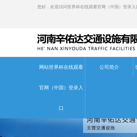
您好，欢迎访问世界杯在线观看官网（中国）登录入
网站世界杯在线观看
公司简介
世界杯在线观看官网（中国
官网（中国）登录入
口