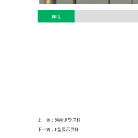
详情
上一篇：
河南诱导屏杆
下一篇：
F型显示屏杆