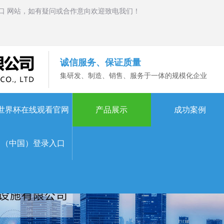
口 网站，如有疑问或合作意向欢迎致电我们！
诚信服务、保证质量
集研发、制造、销售、服务于一体的规模化企业
世界杯在线观看官网
产品展示
成功案例
）登录入口
（中国）登录入口